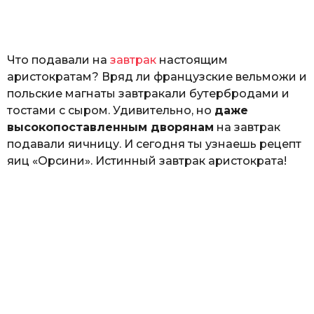
а
т
ь
Что подавали на
завтрак
настоящим
аристократам? Вряд ли французские вельможи и
польские магнаты завтракали бутербродами и
тостами с сыром. Удивительно, но
даже
высокопоставленным дворянам
на завтрак
подавали яичницу. И сегодня ты узнаешь рецепт
яиц «Орсини». Истинный завтрак аристократа!