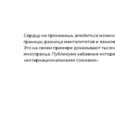
т
е
р
и
н
а
Г
Сердцу не прикажешь, влюбиться можно 
е
р
границы, разница менталитетов и языко
к
Это на своем примере доказывают тыся
а
иностранца. Публикуем забавные истори
л
«интернациональными союзами».
ю
к