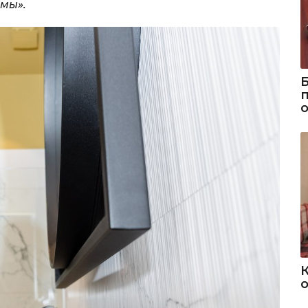
ьмы».
о