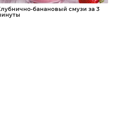
Клубнично-банановый смузи за 3
минуты