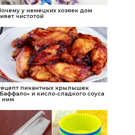
Почему у немецких хозяек дом
сияет чистотой
Рецепт пикантных крылышек
«Баффало» и кисло-сладкого соуса
к ним