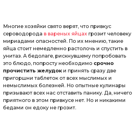
o
а
т
ь
Многие хозяйки свято верят, что привкус
сероводорода
в вареных яйцах
грозит человеку
мириадами опасностей. По их мнению, такие
яйца стоит немедленно растолочь и спустить в
унитаз. А бедолаге, рискнувшему попробовать
это блюдо, попросту необходимо
срочно
прочистить желудок
и принять сразу две
пригоршни таблеток от всех мыслимых и
немыслимых болезней. Но опытные кулинары
призывают всех нас отставить панику. Да, ничего
приятного в этом привкусе нет. Но и никакими
бедами он едоку не грозит.