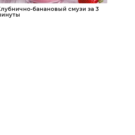
Клубнично-банановый смузи за 3
минуты