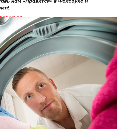
тавь нам «Нравится» в Фейсбуке и
ями!
делиться