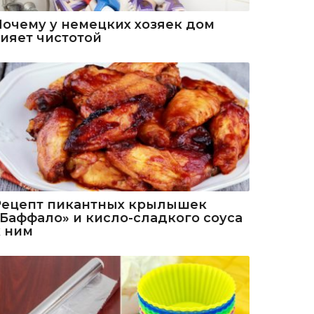
Почему у немецких хозяек дом
сияет чистотой
Рецепт пикантных крылышек
«Баффало» и кисло-сладкого соуса
к ним