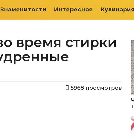
Знаменитости
Интересное
Кулинари
во время стирки
удренные
5968
просмотров