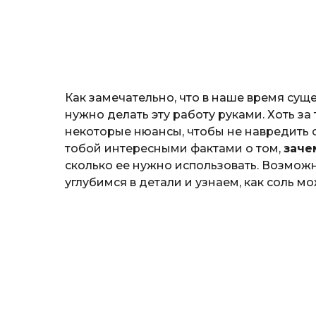
н
o
о
з
н
а
т
ь
Как замечательно, что в наше время сущ
нужно делать эту работу руками. Хоть за
некоторые нюансы, чтобы не навредить с
тобой интересными фактами о том,
заче
сколько ее нужно использовать. Возможн
углубимся в детали и узнаем, как соль м