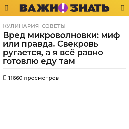
КУЛИНАРИЯ
,
СОВЕТЫ
5
Вред микроволновки: миф
л
е
или правда. Свекровь
т
ругается, а я всё равно
a
готовлю еду там
g
o
4
а
11660
просмотров
в
г
т
о
о
д
р
В
а
а
a
ж
g
н
o
о