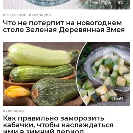
515
ИНТЕРЕСНОЕ
,
КУЛИНАРИЯ
Что не потерпит на новогоднем
столе Зеленая Деревянная Змея
469
КУЛИНАРИЯ
Как правильно заморозить
кабачки, чтобы наслаждаться
ими в зимний период