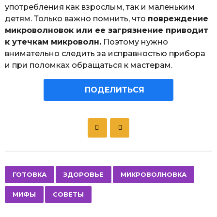
употребления как взрослым, так и маленьким
детям. Только важно помнить, что
повреждение
микроволновок или ее загрязнение приводит
к утечкам микроволн.
Поэтому нужно
внимательно следить за исправностью прибора
и при поломках обращаться к мастерам.
ПОДЕЛИТЬСЯ
P
o
s
t
P
,
,
,
,
ГОТОВКА
ЗДОРОВЬЕ
МИКРОВОЛНОВКА
a
МИФЫ
СОВЕТЫ
g
i