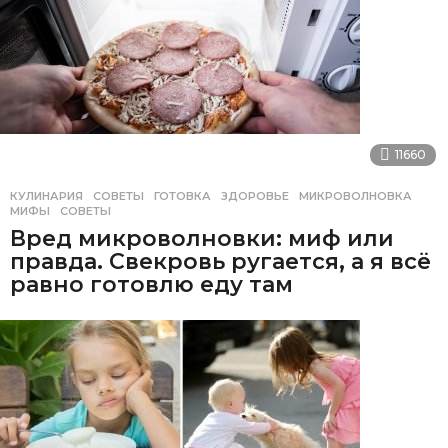
11660
КУЛИНАРИЯ
,
СОВЕТЫ
ГОТОВКА
,
ЗДОРОВЬЕ
,
МИКРОВОЛНОВКА
,
МИФЫ
,
СОВЕТЫ
Вред микроволновки: миф или
правда. Свекровь ругается, а я всё
равно готовлю еду там