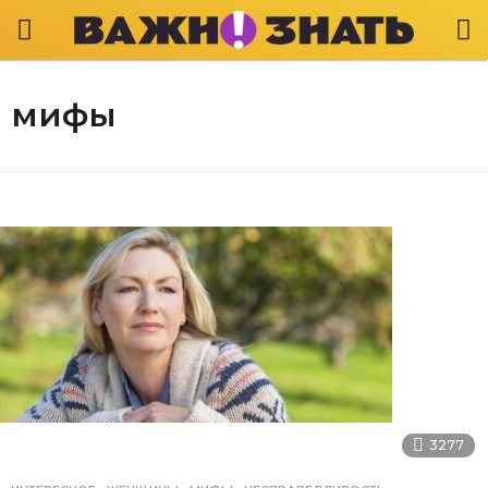
мифы
3277