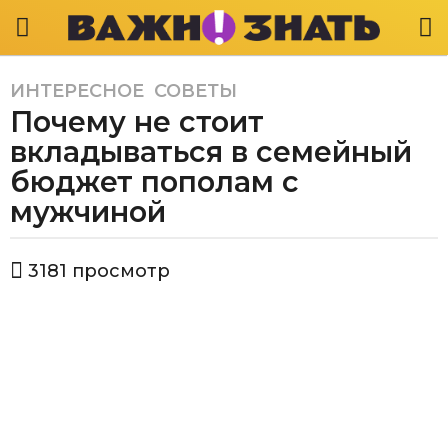
ИНТЕРЕСНОЕ
,
СОВЕТЫ
6
Почему не стоит
л
е
вкладываться в семейный
т
бюджет пополам с
a
мужчиной
g
o
6
а
3181
просмотр
в
л
т
е
о
т
р
В
a
а
g
ж
o
н
о