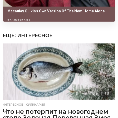
ЕЩЕ:
ИНТЕРЕСНОЕ
515
ИНТЕРЕСНОЕ
,
КУЛИНАРИЯ
Что не потерпит на новогоднем
столе Зеленая Деревянная Змея