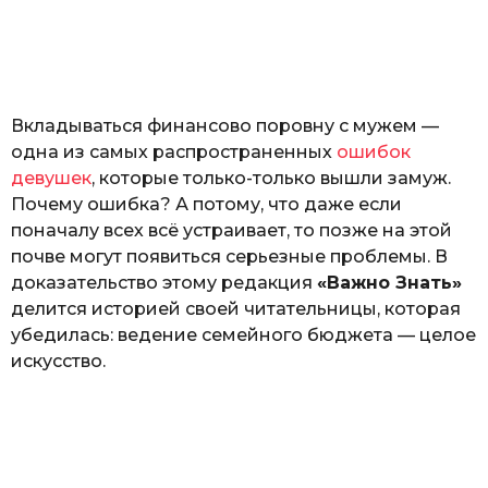
з
н
а
т
ь
Вкладываться финансово поровну с мужем —
одна из самых распространенных
ошибок
девушек
, которые только-только вышли замуж.
Почему ошибка? А потому, что даже если
поначалу всех всё устраивает, то позже на этой
почве могут появиться серьезные проблемы. В
доказательство этому редакция
«Важно Знать»
делится историей своей читательницы, которая
убедилась: ведение семейного бюджета — целое
искусство.