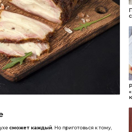
е
лухе
сможет каждый
. Но приготовься к тому,