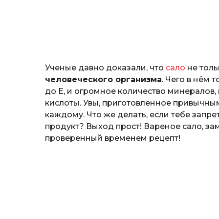
н
o
о
з
н
а
т
ь
Ученые давно доказали, что
сало
не толь
человеческого организма
. Чего в нём 
до Е, и огромное количество минерало
кислоты. Увы, приготовленное привычны
каждому. Что же делать, если тебе запр
продукт? Выход прост! Вареное сало, за
проверенный временем рецепт!