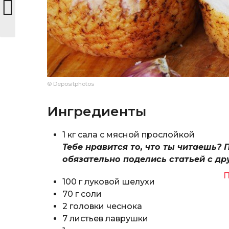
© Depositphotos
Ингредиенты
1 кг сала с мясной прослойкой
Тебе нравится то, что ты читаешь? 
обязательно поделись статьей с др
П
100 г луковой шелухи
70 г соли
2 головки чеснока
7 листьев лаврушки