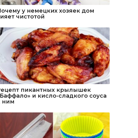
Почему у немецких хозяек дом
сияет чистотой
Рецепт пикантных крылышек
«Баффало» и кисло-сладкого соуса
к ним