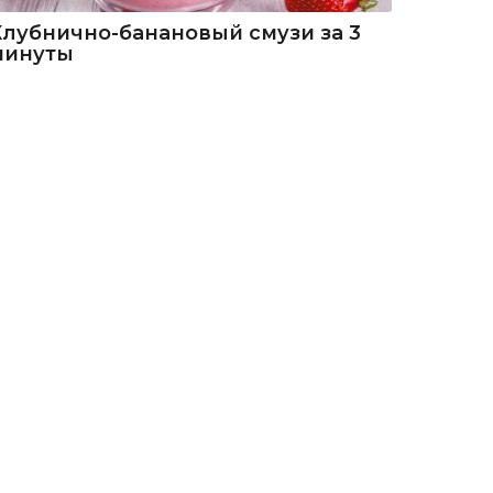
Клубнично-банановый смузи за 3
минуты