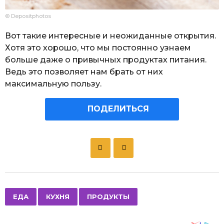
© Depositphotos
Вот такие интересные и неожиданные открытия.
Хотя это хорошо, что мы постоянно узнаем
больше даже о привычных продуктах питания.
Ведь это позволяет нам брать от них
максимальную пользу.
ПОДЕЛИТЬСЯ
P
o
s
t
P
,
,
ЕДА
КУХНЯ
ПРОДУКТЫ
a
g