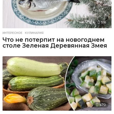
516
ИНТЕРЕСНОЕ
,
КУЛИНАРИЯ
Что не потерпит на новогоднем
столе Зеленая Деревянная Змея
470