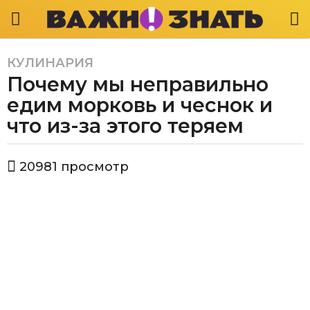
КУЛИНАРИЯ
6
Почему мы неправильно
л
е
едим морковь и чеснок и
т
что из-за этого теряем
a
g
а
o
20981
просмотр
в
4
т
г
о
р
о
В
д
а
а
ж
a
н
о
g
з
o
н