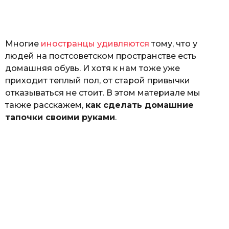
а
т
ь
Многие
иностранцы удивляются
тому, что у
людей на постсоветском пространстве есть
домашняя обувь. И хотя к нам тоже уже
приходит теплый пол, от старой привычки
отказываться не стоит. В этом материале мы
также расскажем,
как сделать домашние
тапочки своими руками
.