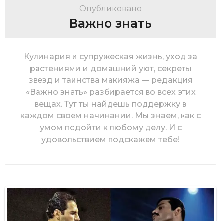
Опубликовано
Важно знать
Кулинария и супружеская жизнь, уход за
растениями и домашний уют, секреты
звезд и таинства макияжа — редакция
«Важно знать» разбирается во всех этих
вещах. Тут ты найдешь поддержку в
каждом своем начинании. Мы знаем, как с
умом подойти к любому делу. И с
удовольствием подскажем тебе!