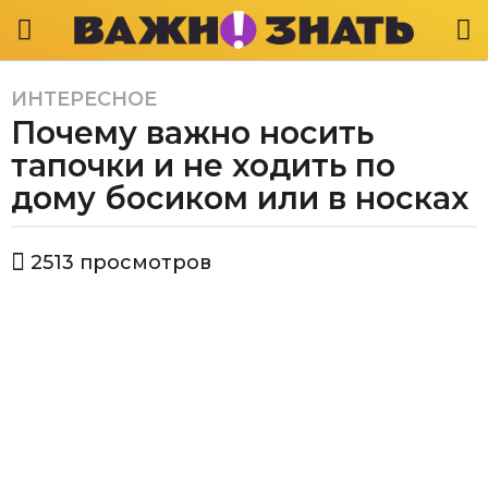
ИНТЕРЕСНОЕ
6
Почему важно носить
л
е
тапочки и не ходить по
т
дому босиком или в носках
a
g
а
o
2513
просмотров
в
6
т
л
о
р
е
В
т
а
a
ж
g
н
о
o
з
н