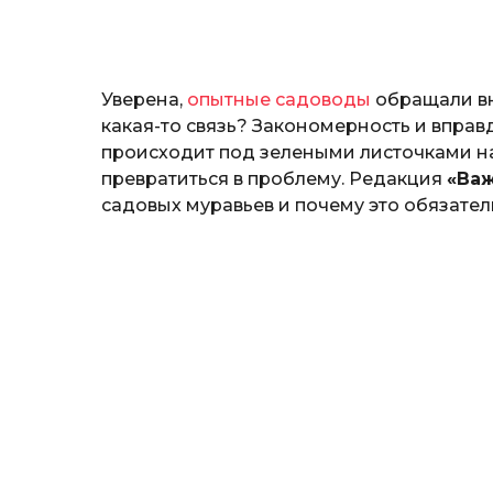
н
а
т
ь
Уверена,
опытные садоводы
обращали вни
какая-то связь? Закономерность и вправд
происходит под зелеными листочками н
превратиться в проблему. Редакция
«Важ
садовых муравьев и почему это обязател