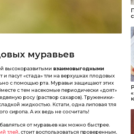
довых муравьев
тлей высокоразвитыми
взаимовыгодными
т и пасут «стада» тли на верхушках плодовых
льно с помощью рта. Муравьи защищают этих
Вместе с тем насекомые периодически «доят»
едвяную росу (раствор сахаров). Труженики-
сладкой жидкостью. Кстати, одна липовая тля
го сиропа. А их ведь не сосчитать!
збавляться от муравьев как можно быстрее.
ий тлей
, стоит воспользоваться проверенным,