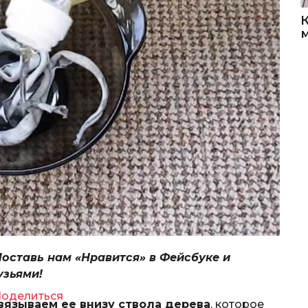
Поставь нам «Нравится» в Фейсбуке и
узьями!
оделиться
вязываем ее внизу ствола дерева
, которое