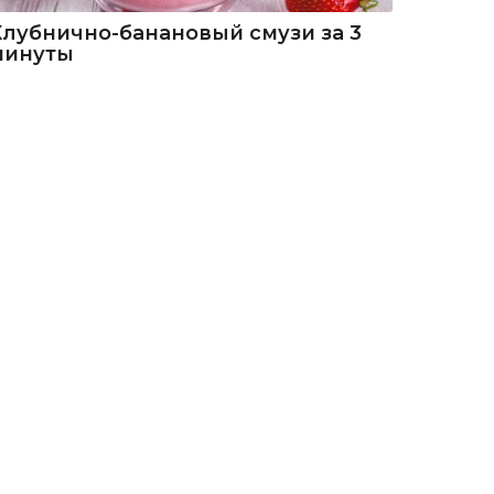
Клубнично-банановый смузи за 3
минуты