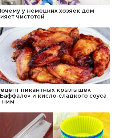
Почему у немецких хозяек дом
сияет чистотой
Рецепт пикантных крылышек
«Баффало» и кисло-сладкого соуса
к ним