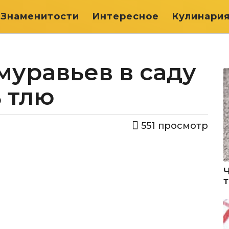
Знаменитости
Интересное
Кулинари
муравьев в саду
 тлю
551
просмотр