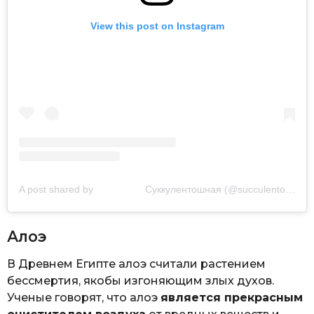
View this post on Instagram
A post shared by ⠀⠀⠀⠀⠀⠀⠀Суккулентошная (@succulentoshnaya)
Алоэ
В Древнем Египте алоэ считали растением
бессмертия, якобы изгоняющим злых духов.
Ученые говорят, что алоэ
является прекрасным