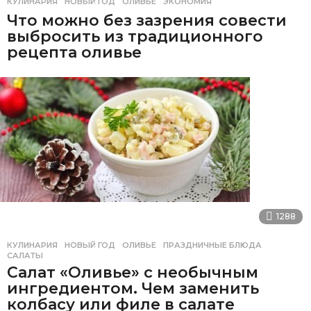
КУЛИНАРИЯ
НОВЫЙ ГОД
,
ОЛИВЬЕ
,
ЭКОНОМИЯ
Что можно без зазрения совести
выбросить из традиционного
рецепта оливье
1288
КУЛИНАРИЯ
НОВЫЙ ГОД
,
ОЛИВЬЕ
,
ПРАЗДНИЧНЫЕ БЛЮДА
,
САЛАТЫ
Салат «Оливье» с необычным
ингредиентом. Чем заменить
колбасу или филе в салате