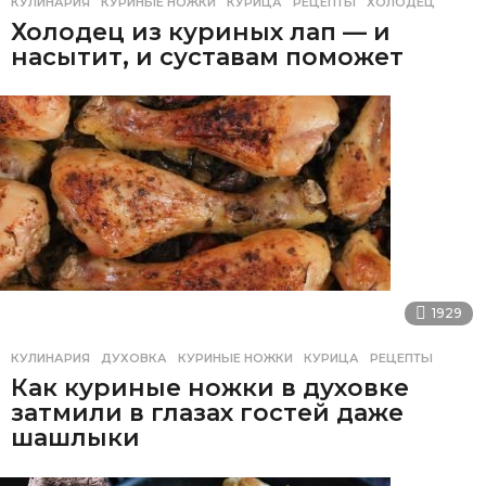
КУЛИНАРИЯ
КУРИНЫЕ НОЖКИ
,
КУРИЦА
,
РЕЦЕПТЫ
,
ХОЛОДЕЦ
Холодец из куриных лап — и
насытит, и суставам поможет
1929
КУЛИНАРИЯ
ДУХОВКА
,
КУРИНЫЕ НОЖКИ
,
КУРИЦА
,
РЕЦЕПТЫ
Как куриные ножки в духовке
затмили в глазах гостей даже
шашлыки