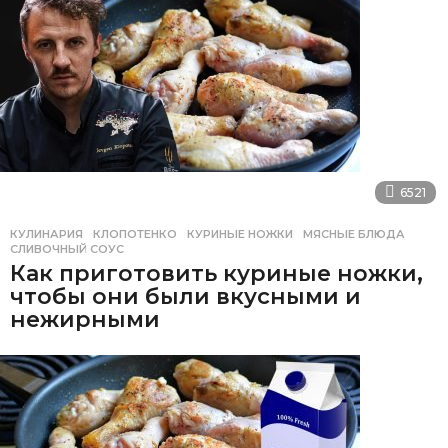
6521
КУЛИНАРИЯ
КЛОПОТЕНКО
,
КУРИНЫЕ НОЖКИ
,
МЯСНЫЕ БЛЮДА
,
СЛИВОЧНЫЙ СОУС
Как приготовить куриные ножки,
чтобы они были вкусными и
нежирными