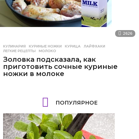
2626
КУЛИНАРИЯ
КУРИНЫЕ НОЖКИ
,
КУРИЦА
,
ЛАЙФХАКИ
,
ЛЕГКИЕ РЕЦЕПТЫ
,
МОЛОКО
Золовка подсказала, как
приготовить сочные куриные
ножки в молоке
ПОПУЛЯРНОЕ