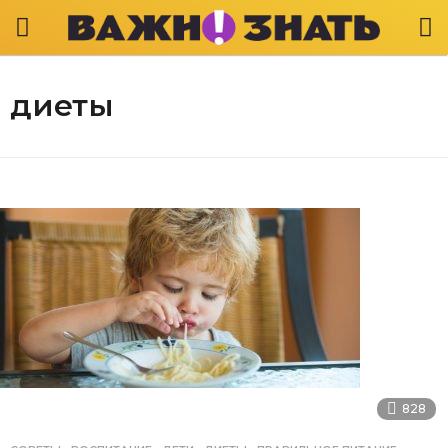
диеты
828