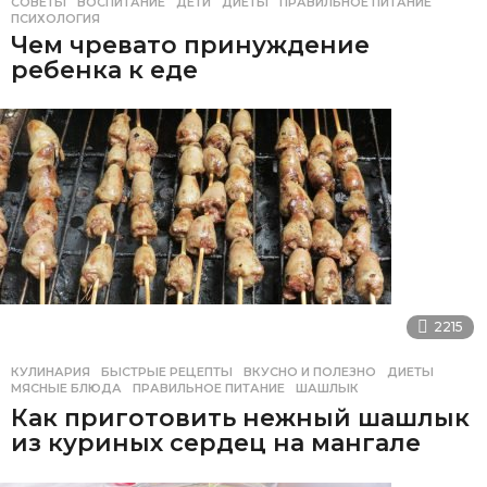
СОВЕТЫ
ВОСПИТАНИЕ
,
ДЕТИ
,
ДИЕТЫ
,
ПРАВИЛЬНОЕ ПИТАНИЕ
,
ПСИХОЛОГИЯ
Чем чревато принуждение
ребенка к еде
2215
КУЛИНАРИЯ
БЫСТРЫЕ РЕЦЕПТЫ
,
ВКУСНО И ПОЛЕЗНО
,
ДИЕТЫ
,
МЯСНЫЕ БЛЮДА
,
ПРАВИЛЬНОЕ ПИТАНИЕ
,
ШАШЛЫК
Как приготовить нежный шашлык
из куриных сердец на мангале