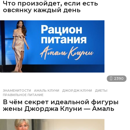
Что произойдет, если есть
овсянку каждый день
2390
ЗНАМЕНИТОСТИ
АМАЛЬ КЛУНИ
,
ДЖОРДЖ КЛУНИ
,
ДИЕТЫ
,
ПРАВИЛЬНОЕ ПИТАНИЕ
В чём секрет идеальной фигуры
жены Джорджа Клуни — Амаль