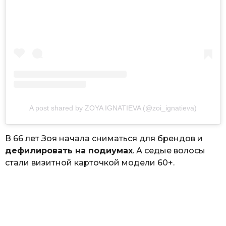
A post shared by ZOYA IGNATIEVA (@zoi_ignatieva)
В 66 лет Зоя начала сниматься для брендов и
дефилировать на подиумах
. А седые волосы
стали визитной карточкой модели 60+.