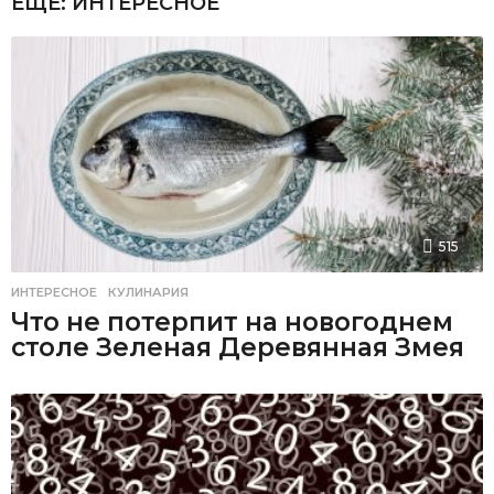
ЕЩЕ:
ИНТЕРЕСНОЕ
515
ИНТЕРЕСНОЕ
,
КУЛИНАРИЯ
Что не потерпит на новогоднем
столе Зеленая Деревянная Змея