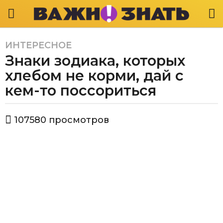
ИНТЕРЕСНОЕ
5
Знаки зодиака, которых
л
е
хлебом не корми, дай с
т
кем-то поссориться
a
g
а
o
107580
просмотров
в
4
т
г
о
р
о
В
д
а
а
ж
a
н
о
g
з
o
н