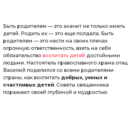
o
н
а
Г
е
Быть родителем — это значит не только иметь
р
к
детей. Родить их — это еще полдела. Быть
а
родителем — это нести на своих плечах
л
огромную ответственность, взять на себя
ю
к
обязательство
воспитать детей
достойными
людьми. Настоятель православного храма отец
Василий поделился со всеми родителями
страны, как воспитать
добрых, умных и
счастливых детей
. Советы священника
поражают своей глубиной и мудростью.