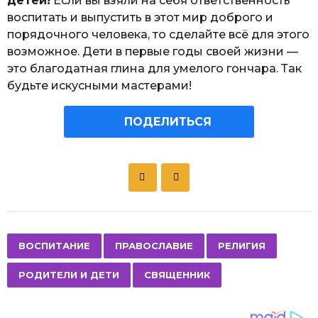
детей!
Если вы взяли на себя ответственность
воспитать и выпустить в этот мир доброго и
порядочного человека, то сделайте всё для этого
возможное. Дети в первые годы своей жизни —
это благодатная глина для умелого гончара. Так
будьте искусными мастерами!
ПОДЕЛИТЬСЯ
P
o
s
t
P
,
,
,
,
ВОСПИТАНИЕ
ПРАВОСЛАВИЕ
РЕЛИГИЯ
a
РОДИТЕЛИ И ДЕТИ
СВЯЩЕННИК
g
i
n