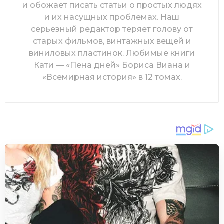
и обожает писать статьи о простых людях
и их насущных проблемах. Наш
серьезный редактор теряет голову от
старых фильмов, винтажных вещей и
виниловых пластинок. Любимые книги
Кати — «Пена дней» Бориса Виана и
«Всемирная история» в 12 томах.