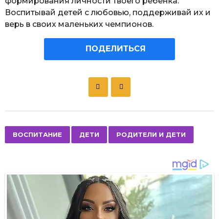
формирования личности твоего ребенка.
Воспитывай детей с любовью, поддерживай их и
верь в своих маленьких чемпионов.
ПОДЕЛИТЬСЯ
P
o
s
t
P
,
,
ВОСПИТАНИЕ
ДЕТИ
РОДИТЕЛИ И ДЕТИ
a
g
i
n
a
t