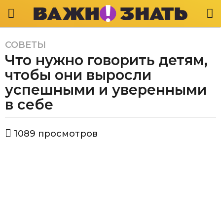
СОВЕТЫ
3
Что нужно говорить детям,
г
о
чтобы они выросли
д
успешными и уверенными
а
в себе
a
g
o
а
1089
просмотров
в
3
т
г
о
о
р
В
д
а
а
ж
a
н
g
о