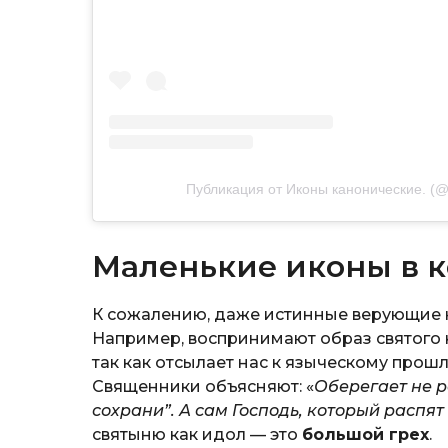
Публикация от Иконы канонические. (@
Маленькие иконы в 
К сожалению, даже истинные верующие н
Например, воспринимают образ святого к
так как отсылает нас к языческому прош
Священники объясняют: «
Оберегает не р
сохрани”. А сам Господь, который распят
святыню как идол — это
большой грех
.