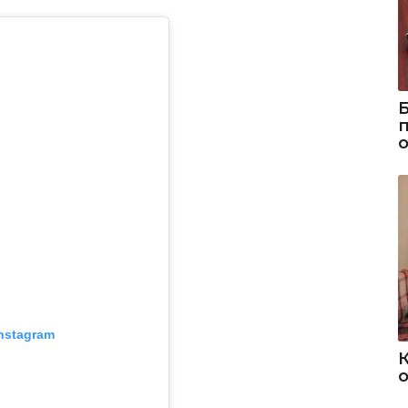
nstagram
о