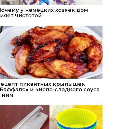
Почему у немецких хозяек дом
сияет чистотой
Рецепт пикантных крылышек
«Баффало» и кисло-сладкого соуса
к ним