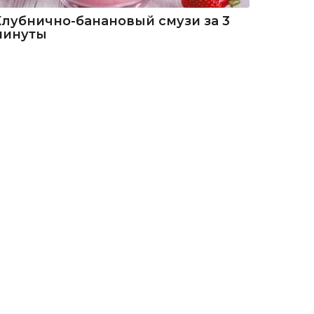
Клубнично-банановый смузи за 3
минуты