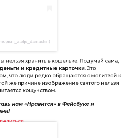
opisni_atelje_damaskin)
ы нельзя хранить в кошельке. Подумай сама,
 деньги и кредитные карточки
. Это
том, что люди редко обращаются с молитвой к
этой же причине изображение святого нельзя
считается кощунством.
тавь нам «Нравится» в Фейсбуке и
ями!
делиться