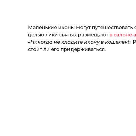
и
н
а
Г
Маленькие иконы могут путешествовать 
е
р
целью лики святых размещают
в салоне 
к
«Никогда не кладите икону в кошелек!»
Р
а
стоит ли его придерживаться.
л
ю
к