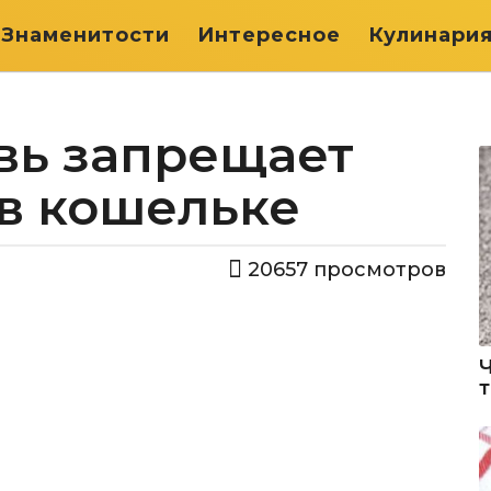
Знаменитости
Интересное
Кулинари
вь запрещает
 в кошельке
20657
просмотров