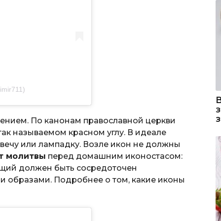
imir711)
тением. По канонам православной церкви
ак называемом красном углу. В идеале
свечу или лампадку. Возле икон не должны
т молитвы
перед домашним иконостасом:
ующий должен быть сосредоточен
и образами. Подробнее о том, какие иконы