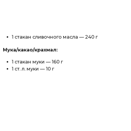
1 стакан сливочного масла — 240 г
Мука/какао/крахмал:
1 стакан муки — 160 г
1 ст. л. муки — 10 г