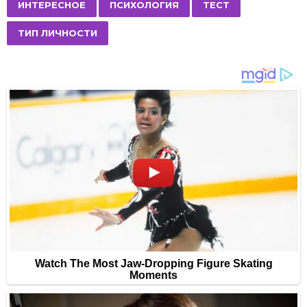
P
,
,
,
ИНТЕРЕСНОЕ
ПСИХОЛОГИЯ
ТЕСТ
a
ТИП ЛИЧНОСТИ
g
i
n
a
t
i
o
n