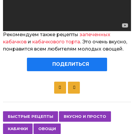
Рекомендуем также рецепты
запеченных
кабачков
и
кабачкового торта
. Это очень вкусно,
понравится всем любителям молодых овощей.
ПОДЕЛИТЬСЯ
P
o
s
t
P
,
,
,
БЫСТРЫЕ РЕЦЕПТЫ
ВКУСНО И ПРОСТО
a
КАБАЧКИ
ОВОЩИ
g