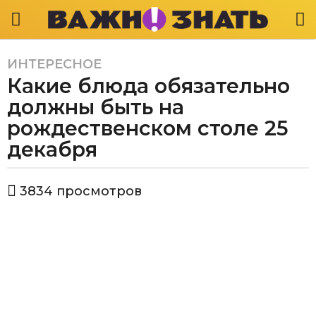
ИНТЕРЕСНОЕ
3
Какие блюда обязательно
г
о
должны быть на
д
рождественском столе 25
а
декабря
a
g
o
а
3834
просмотров
в
3
т
г
о
о
р
В
д
а
а
ж
a
н
g
о