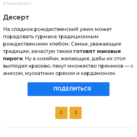
© Depositphotos
Десерт
На сладкое рождественский ужин может
порадовать гурмана традиционным
рождественским хлебом. Семьи, уважающие
традиции, зачастую также
готовят маковые
пироги
. Ну а хозяйки, желающие, дабы их стол
выглядел красиво, пекут множество пряников — с
анисом, мускатным орехом и кардамоном.
ПОДЕЛИТЬСЯ
P
o
s
t