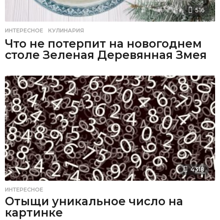
516
ИНТЕРЕСНОЕ
,
КУЛИНАРИЯ
Что не потерпит на новогоднем
столе Зеленая Деревянная Змея
4318
ИНТЕРЕСНОЕ
Отыщи уникальное число на
картинке