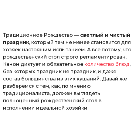
з
o
н
а
т
ь
Традиционное Рождество —
светлый и чистый
праздник
, который тем не менее становится для
хозяек настоящим испытанием. А всё потому, что
рождественский стол строго регламентирован.
Канон диктует и обязательное
количество блюд
,
без которых праздник не праздник, и даже
состав большинства из этих кушаний. Давай же
разберемся с тем, как, по мнению
традиционалиста, должен выглядеть
полноценный рождественский стол в
исполнении идеальной хозяйки.