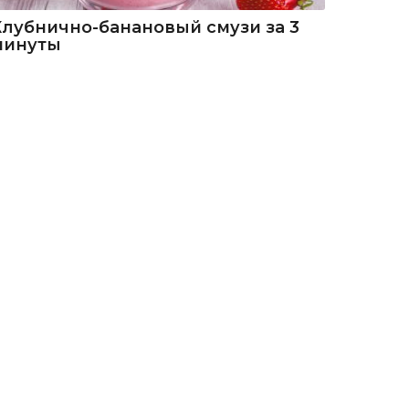
Клубнично-банановый смузи за 3
минуты