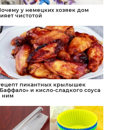
Почему у немецких хозяек дом
сияет чистотой
Рецепт пикантных крылышек
«Баффало» и кисло-сладкого соуса
к ним