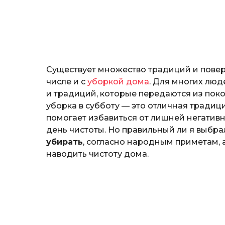
н
o
о
з
н
а
т
ь
Существует множество традиций и повер
числе и с
уборкой дома
. Для многих люд
и традиций, которые передаются из покол
уборка в субботу — это отличная традици
помогает избавиться от лишней негативн
день чистоты. Но правильный ли я выбр
убирать
, согласно народным приметам, 
наводить чистоту дома.