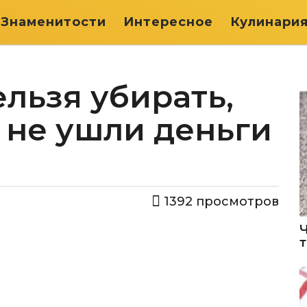
Знаменитости
Интересное
Кулинари
ельзя убирать,
 не ушли деньги
1392
просмотров