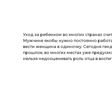
н
о
з
н
а
т
ь
Уход за ребенком во многих странах счи
Мужчине якобы нужно постоянно работат
вести женщина в одиночку. Сегодня ген
прошлое, во многих местах уже предусмо
нельзя недооценивать роль отца в воспи