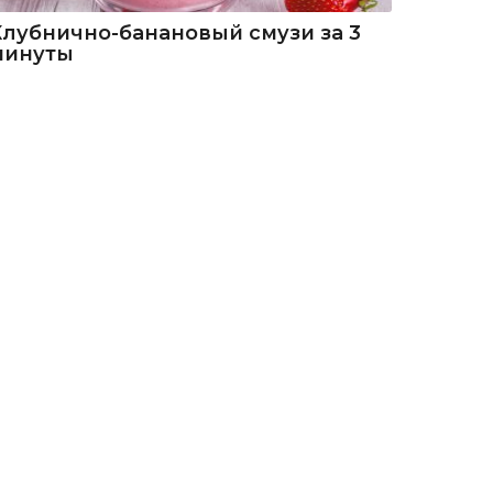
Клубнично-банановый смузи за 3
минуты