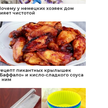
Почему у немецких хозяек дом
сияет чистотой
Рецепт пикантных крылышек
«Баффало» и кисло-сладкого соуса
к ним