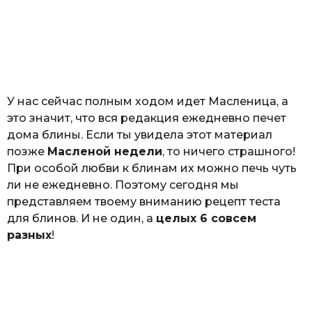
о
з
н
а
т
ь
У нас сейчас полным ходом идет Масленица, а
это значит, что вся редакция ежедневно печет
дома блины. Если ты увидела этот материал
позже
Масленой недели
, то ничего страшного!
При особой любви к блинам их можно печь чуть
ли не ежедневно. Поэтому сегодня мы
представляем твоему вниманию рецепт теста
для блинов. И не один, а
целых 6 совсем
разных
!