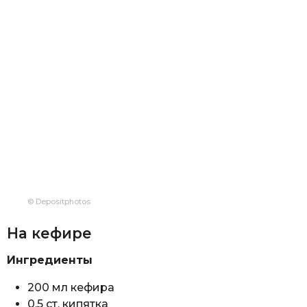
© Depositphotos
На кефире
Ингредиенты
200 мл кефира
0,5 ст. кипятка