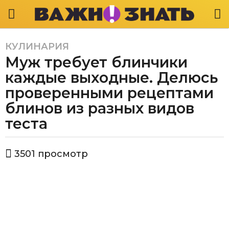
КУЛИНАРИЯ
5
Муж требует блинчики
л
е
каждые выходные. Делюсь
т
проверенными рецептами
a
блинов из разных видов
g
теста
o
5
л
а
3501
просмотр
е
в
т
т
о
a
р
g
В
а
o
ж
н