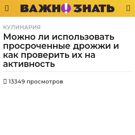
КУЛИНАРИЯ
5
Можно ли использовать
л
е
просроченные дрожжи и
т
как проверить их на
a
активность
g
o
5
а
13349
просмотров
в
л
т
е
о
т
р
В
a
а
g
ж
o
н
о