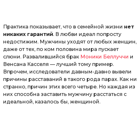
o
а
т
ь
Практика показывает, что в семейной жизни
нет
никаких гарантий
. В любви идеал попросту
недостижим. Мужчины уходят от любых женщин,
даже от тех, по ком половина мира пускает
слюни. Развалившийся брак
Моники Беллуччи
и
Венсана Касселя — лучший тому пример.
Впрочем, исследователи давным-давно вывели
причины расставаний в такого рода парах. Как ни
странно, причин этих всего четыре. Но каждая из
них способна заставить мужчину расстаться с
идеальной, казалось бы, женщиной.