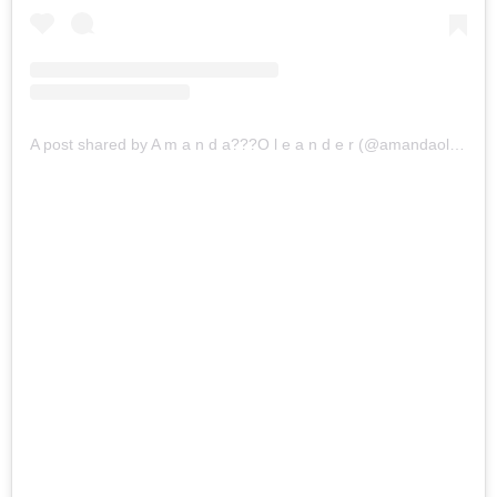
A post shared by A m a n d a??‍?O l e a n d e r (@amandaoleander)