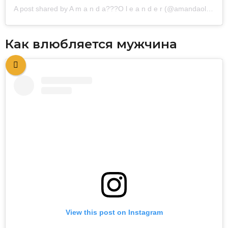
A post shared by A m a n d a??‍?O l e a n d e r (@amandaoleander)
Как влюбляется мужчина
View this post on Instagram