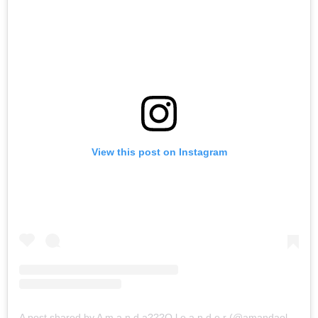
View this post on Instagram
A post shared by A m a n d a??‍?O l e a n d e r (@amandaoleander)