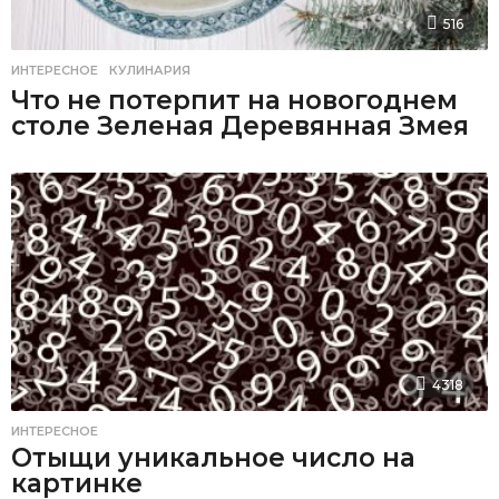
516
ИНТЕРЕСНОЕ
,
КУЛИНАРИЯ
Что не потерпит на новогоднем
столе Зеленая Деревянная Змея
4318
ИНТЕРЕСНОЕ
Отыщи уникальное число на
картинке