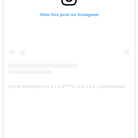
View this post on Instagram
A post shared by A m a n d a??‍?O l e a n d e r (@amandaoleander)