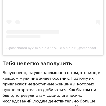
A post shared by A m a n d a??‍?O l e a n d e r (@amandaoleander)
Тебя нелегко заполучить
Безусловно, ты уже наслышана о том, что, мол, в
каждом мужчине живет охотник. Поэтому их
привлекают недоступные женщины, которых
нужно старательно добиваться. Как бы там ни
было, по результатам социологических
исследований, людям действительно больше