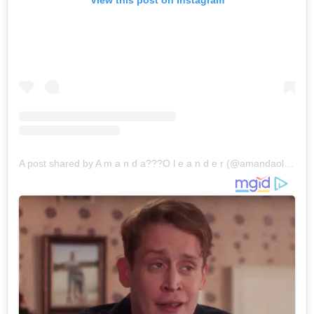
View this post on Instagram
A post shared by A m a n d a??‍?O l e a n d e r (@amandaoleander)