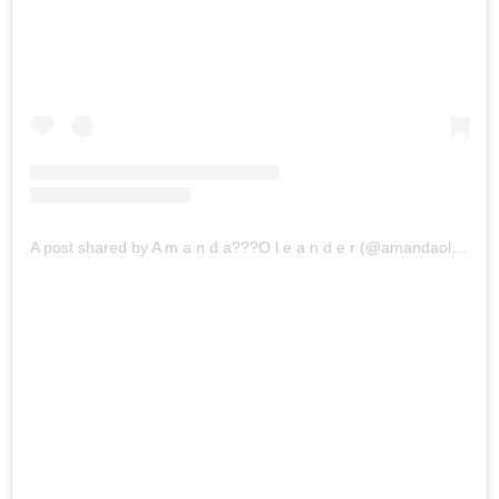
A post shared by A m a n d a??‍?O l e a n d e r (@amandaoleander)