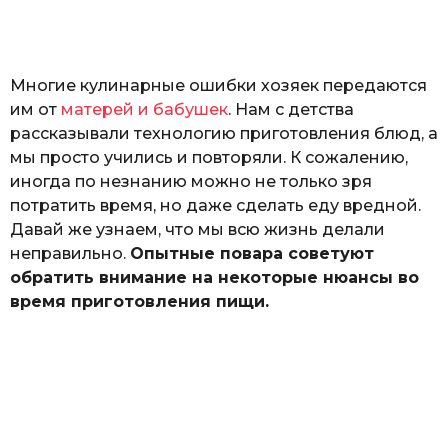
к
р
ы
т
Многие кулинарные ошибки хозяек передаются
ю
к
им от
матерей и бабушек
. Нам с детства
рассказывали технологию приготовления блюд, а
мы просто учились и повторяли. К сожалению,
иногда по незнанию можно не только зря
потратить время, но даже сделать еду вредной.
Давай же узнаем, что мы всю жизнь делали
неправильно.
Опытные повара советуют
обратить внимание на некоторые нюансы во
время приготовления пищи.