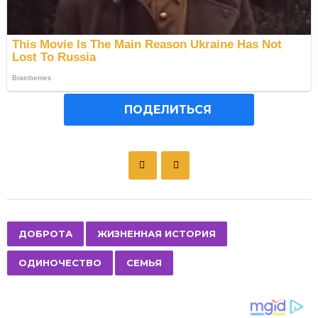
ПОДЕЛИТЬСЯ
P
o
s
t
P
,
,
,
ДОБРОТА
ЖИЗНЕННАЯ ИСТОРИЯ
a
ОДИНОЧЕСТВО
СЕМЬЯ
g
i
n