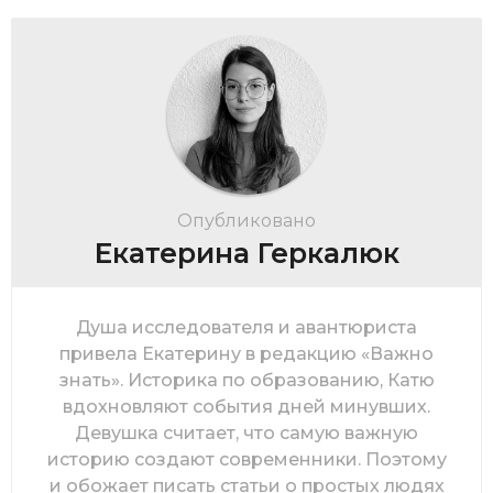
Опубликовано
Екатерина Геркалюк
Душа исследователя и авантюриста
привела Екатерину в редакцию «Важно
знать». Историка по образованию, Катю
вдохновляют события дней минувших.
Девушка считает, что самую важную
историю создают современники. Поэтому
и обожает писать статьи о простых людях