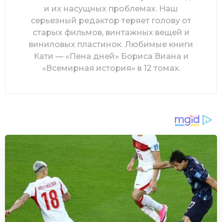
и их насущных проблемах. Наш
серьезный редактор теряет голову от
старых фильмов, винтажных вещей и
виниловых пластинок. Любимые книги
Кати — «Пена дней» Бориса Виана и
«Всемирная история» в 12 томах.