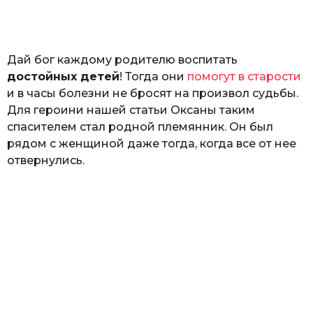
o
н
а
Г
е
Дай бог каждому родителю воспитать
р
к
достойных детей
! Тогда они
помогут в старости
а
и в часы болезни не бросят на произвол судьбы.
л
Для героини нашей статьи Оксаны таким
ю
к
спасителем стал родной племянник. Он был
рядом с женщиной даже тогда, когда все от нее
отвернулись.