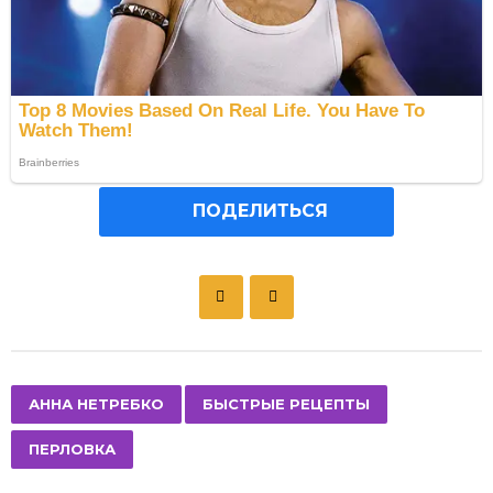
ПОДЕЛИТЬСЯ
P
o
s
t
P
,
,
АННА НЕТРЕБКО
БЫСТРЫЕ РЕЦЕПТЫ
a
ПЕРЛОВКА
g
i