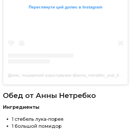
Переглянути цей допис в Instagram
Допис, поширений користувачем @anna_netrebko_yusi_tiago
Обед от Анны Нетребко
Ингредиенты
1 стебель лука-порея
1 большой помидор