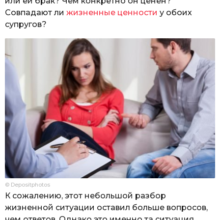
или ей брак? Чем конкретно он ценен?
Совпадают ли
жизненные ценности
у обоих
супругов?
© Depositphotos
К сожалению, этот небольшой разбор
жизненной ситуации оставил больше вопросов,
чем ответов. Однако это именно та ситуация,