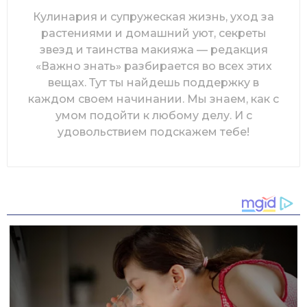
Кулинария и супружеская жизнь, уход за
растениями и домашний уют, секреты
звезд и таинства макияжа — редакция
«Важно знать» разбирается во всех этих
вещах. Тут ты найдешь поддержку в
каждом своем начинании. Мы знаем, как с
умом подойти к любому делу. И с
удовольствием подскажем тебе!