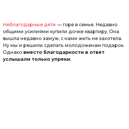
а
т
ь
Неблагодарные дети
— горе в семье. Недавно
общими усилиями купили дочке квартиру. Она
вышла недавно замуж, с нами жить не захотела.
Ну мы и решили сделать молодоженам подарок.
Однако
вместо благодарности в ответ
услышали только упреки.