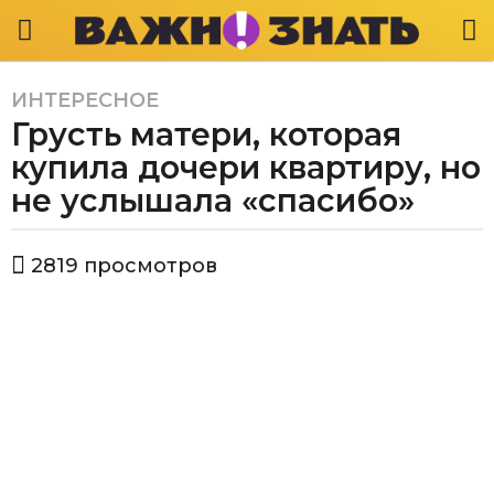
ИНТЕРЕСНОЕ
5
Грусть матери, которая
л
е
купила дочери квартиру, но
т
не услышала «спасибо»
a
g
а
o
2819
просмотров
в
5
т
л
о
р
е
В
т
а
a
ж
g
н
о
o
з
н