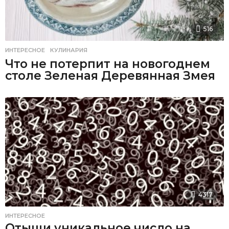
516
ИНТЕРЕСНОЕ
,
КУЛИНАРИЯ
Что не потерпит на новогоднем
столе Зеленая Деревянная Змея
4317
ИНТЕРЕСНОЕ
Отыщи уникальное число на