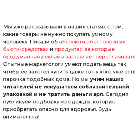
к
р
ы
т
Мы уже рассказывали в наших статьях о том,
ю
к
какие товары не нужно покупать умному
человеку. Писали об
абсолютно бесполезных
бьюти-средствах
и
продуктах, за которые
продуманная реклама заставляет переплачивать.
Опытные маркетологи умеют подать вещь так,
чтобы ее захотел купить даже тот, у кого уже есть
парочка подобных дома. Но мы
учим наших
читателей не искушаться соблазнительной
упаковкой и не тратить деньги зря.
Сегодня
публикуем подборку из одежды, которую
приобретать опасно для здоровья. Будь
внимательна!