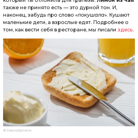
который ты отломила для трапезы.
Лимон из чая
также не принято есть — это дурной тон. И,
наконец, забудь про слово «
покушала
». Кушают
маленькие дети, а взрослые едят. Подробнее о
том, как вести себя в ресторане, мы писали
здесь
.
© Depositphotos