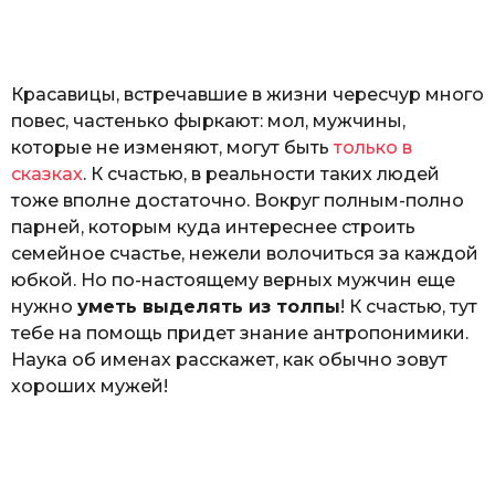
o
а
т
ь
Красавицы, встречавшие в жизни чересчур много
повес, частенько фыркают: мол, мужчины,
которые не изменяют, могут быть
только в
сказках
. К счастью, в реальности таких людей
тоже вполне достаточно. Вокруг полным-полно
парней, которым куда интереснее строить
семейное счастье, нежели волочиться за каждой
юбкой. Но по-настоящему верных мужчин еще
нужно
уметь выделять из толпы
! К счастью, тут
тебе на помощь придет знание антропонимики.
Наука об именах расскажет, как обычно зовут
хороших мужей!