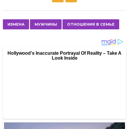
o
s
t
P
,
,
ИЗМЕНА
МУЖЧИНЫ
ОТНОШЕНИЯ В СЕМЬЕ
a
g
i
n
a
t
i
o
n