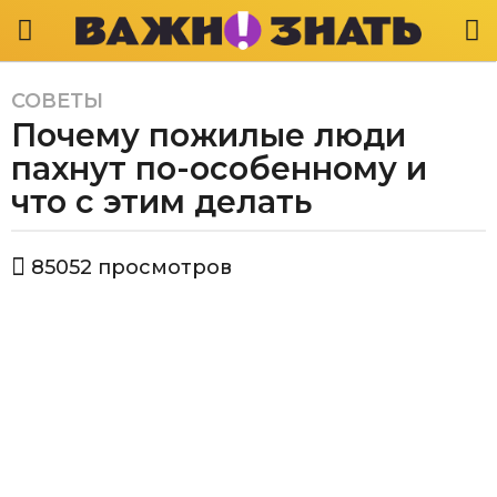
СОВЕТЫ
4
Почему пожилые люди
г
о
пахнут по-особенному и
д
что с этим делать
а
a
а
g
85052
просмотров
в
o
т
4
о
р
г
В
о
а
д
ж
а
н
о
a
з
g
н