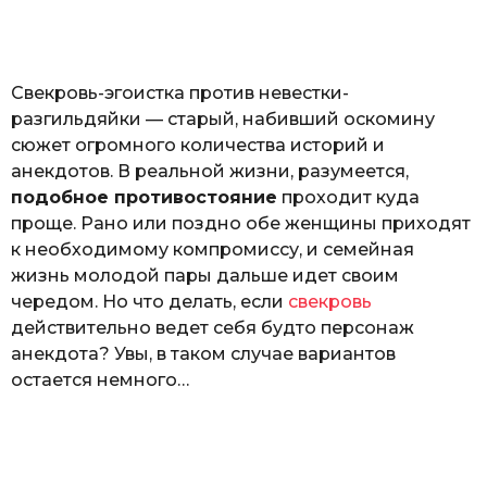
o
а
т
ь
Свекровь-эгоистка против невестки-
разгильдяйки — старый, набивший оскомину
сюжет огромного количества историй и
анекдотов. В реальной жизни, разумеется,
подобное противостояние
проходит куда
проще. Рано или поздно обе женщины приходят
к необходимому компромиссу, и семейная
жизнь молодой пары дальше идет своим
чередом. Но что делать, если
свекровь
действительно ведет себя будто персонаж
анекдота? Увы, в таком случае вариантов
остается немного…