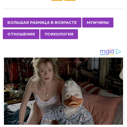
s
t
P
,
,
,
БОЛЬШАЯ РАЗНИЦА В ВОЗРАСТЕ
МУЖЧИНЫ
a
ОТНОШЕНИЯ
ПСИХОЛОГИЯ
g
i
n
a
t
i
o
n