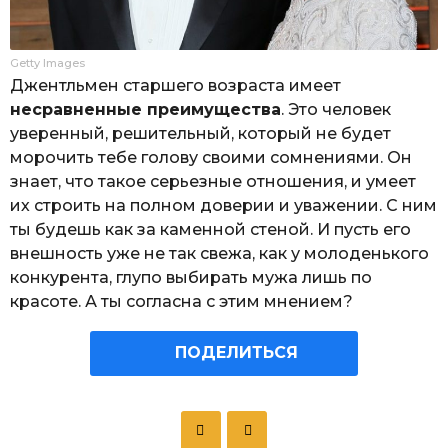
Getty Images
Джентльмен старшего возраста имеет
несравненные преимущества
. Это человек
уверенный, решительный, который не будет
морочить тебе голову своими сомнениями. Он
знает, что такое серьезные отношения, и умеет
их строить на полном доверии и уважении. С ним
ты будешь как за каменной стеной. И пусть его
внешность уже не так свежа, как у молоденького
конкурента, глупо выбирать мужа лишь по
красоте. А ты согласна с этим мнением?
ПОДЕЛИТЬСЯ
P
o