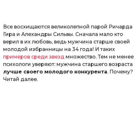
o
н
а
Г
е
Все восхищаются великолепной парой Ричарда
р
к
Гира и Алехандры Сильвы. Сначала мало кто
а
верил в их любовь, ведь мужчина старше своей
л
молодой избранницы на 34 года! И таких
ю
к
примеров среди звезд
множество. Тем не менее
психологи уверяют: мужчина старшего возраста
лучше своего молодого конкурента
. Почему?
Читай далее.