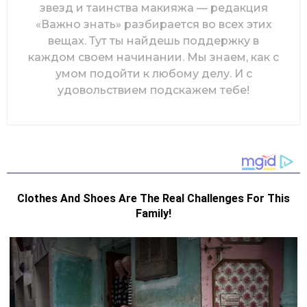
звезд и таинства макияжа — редакция
«Важно знать» разбирается во всех этих
вещах. Тут ты найдешь поддержку в
каждом своем начинании. Мы знаем, как с
умом подойти к любому делу. И с
удовольствием подскажем тебе!