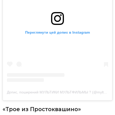
Переглянути цей допис в Instagram
Допис, поширений МУЛЬТИКИ МУЛЬТФИЛЬМЫ ? (@mylt.top)
1
«Трое из Простоквашино»