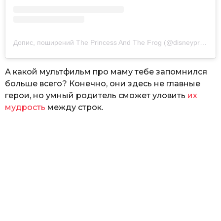
Допис, поширений The Princess And The Frog (@disneyprincessandthefrog)
А какой мультфильм про маму тебе запомнился
больше всего? Конечно, они здесь не главные
герои, но умный родитель сможет уловить
их
мудрость
между строк.