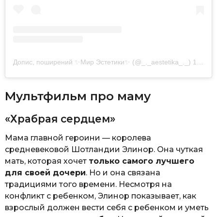
Допис, поширений ✨Мир Эстетики✨ (@_._aestetika_._)
10 Лис 2020 р. о 2:16 PST
Мультфильм про маму
«Храбрая сердцем»
Мама главной героини — королева
средневековой Шотландии Элинор. Она чуткая
мать, которая хочет
только самого лучшего
для своей дочери
. Но и она связана
традициями того времени. Несмотря на
конфликт с ребенком, Элинор показывает, как
взрослый должен вести себя с ребенком и уметь