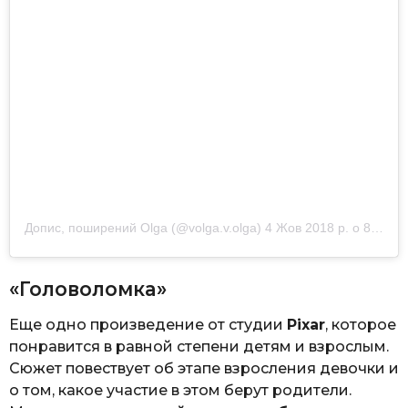
Допис, поширений
Olga
(@volga.v.olga)
4 Жов 2018 р. о 8:18 PDT
«Головоломка»
Еще одно произведение от студии
Pixar
, которое
понравится в равной степени детям и взрослым.
Сюжет повествует об этапе взросления девочки и
о том, какое участие в этом берут родители.