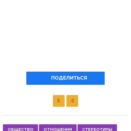
ПОДЕЛИТЬСЯ
P
o
s
t
P
,
,
ОБЩЕСТВО
ОТНОШЕНИЯ
СТЕРЕОТИПЫ