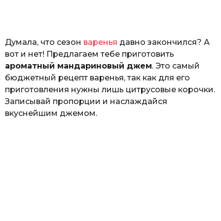
н
а
Г
е
Думала, что сезон
варенья
давно закончился? А
р
к
вот и нет! Предлагаем тебе приготовить
а
ароматный мандариновый джем
. Это самый
л
бюджетный рецепт варенья, так как для его
ю
к
приготовления нужны лишь цитрусовые корочки.
Записывай пропорции и наслаждайся
вкуснейшим джемом.