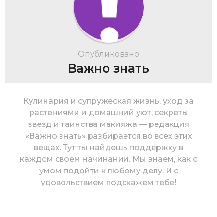
i
n
a
t
Опубликовано
i
Важно знать
o
n
Кулинария и супружеская жизнь, уход за
растениями и домашний уют, секреты
звезд и таинства макияжа — редакция
«Важно знать» разбирается во всех этих
вещах. Тут ты найдешь поддержку в
каждом своем начинании. Мы знаем, как с
умом подойти к любому делу. И с
удовольствием подскажем тебе!