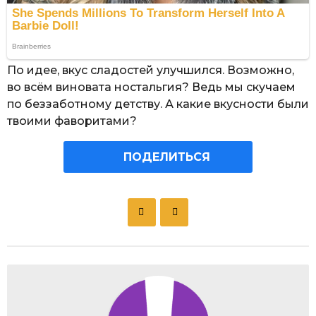
По идее, вкус сладостей улучшился. Возможно,
во всём виновата ностальгия? Ведь мы скучаем
по беззаботному детству. А какие вкусности были
твоими фаворитами?
ПОДЕЛИТЬСЯ
P
o
s
t
P
a
g