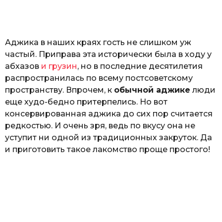
o
а
т
ь
Аджика в наших краях гость не слишком уж
частый. Приправа эта исторически была в ходу у
абхазов
и грузин
, но в последние десятилетия
распространилась по всему постсоветскому
пространству. Впрочем, к
обычной аджике
люди
еще худо-бедно притерпелись. Но вот
консервированная аджика до сих пор считается
редкостью. И очень зря, ведь по вкусу она не
уступит ни одной из традиционных закруток. Да
и приготовить такое лакомство проще простого!