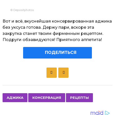
© Depositphotos
Вот и всё, вкуснейшая консервированная аджика
без уксуса готова. Держу пари, вскоре эта
закрутка станет твоим фирменным рецептом.
Подруги обзавидуются! Приятного аппетита!
ПОДЕЛИТЬСЯ
P
o
s
t
P
,
,
АДЖИКА
КОНСЕРВАЦИЯ
РЕЦЕПТЫ
a
g