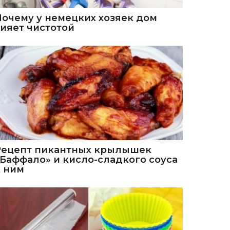
Почему у немецких хозяек дом
сияет чистотой
Рецепт пикантных крылышек
«Баффало» и кисло-сладкого соуса
к ним