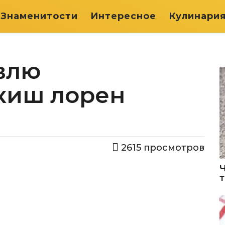
Знаменитости
Интересное
Кулинари
влю
киш лорен
2615
просмотров