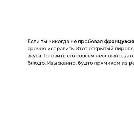
н
о
з
н
а
т
ь
Если ты никогда не пробовал
французск
срочно исправить. Этот открытый пирог
вкуса. Готовить его совсем несложно, за
блюдо. Изысканно, будто прямиком из р