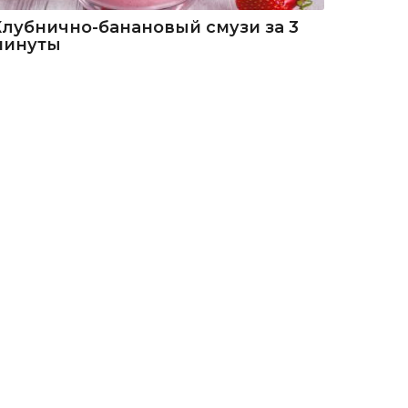
Клубнично-банановый смузи за 3
минуты