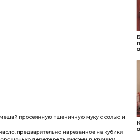
смешай просеянную пшеничную муку с солью и
о
масло, предварительно нарезанное на кубики
 хорошенько
перетереть руками в крошку
.