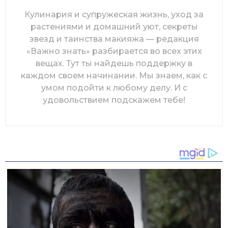
Кулинария и супружеская жизнь, уход за
растениями и домашний уют, секреты
звезд и таинства макияжа — редакция
«Важно знать» разбирается во всех этих
вещах. Тут ты найдешь поддержку в
каждом своем начинании. Мы знаем, как с
умом подойти к любому делу. И с
удовольствием подскажем тебе!