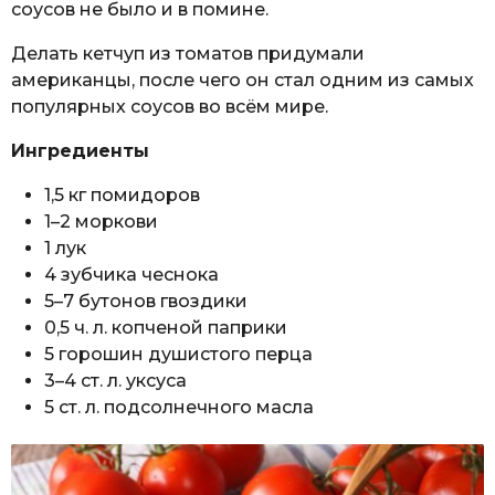
соусов не было и в помине.
Делать кетчуп из томатов придумали
американцы, после чего он стал одним из самых
популярных соусов во всём мире.
Ингредиенты
1,5 кг помидоров
1–2 моркови
1 лук
4 зубчика чеснока
5–7 бутонов гвоздики
0,5 ч. л. копченой паприки
5 горошин душистого перца
3–4 ст. л. уксуса
5 ст. л. подсолнечного масла