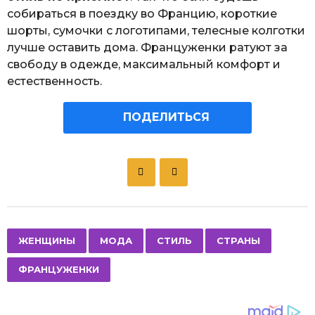
собираться в поездку во Францию, короткие
шорты, сумочки с логотипами, телесные колготки
лучше оставить дома. Француженки ратуют за
свободу в одежде, максимальный комфорт и
естественность.
ПОДЕЛИТЬСЯ
P
o
s
t
P
,
,
,
,
ЖЕНЩИНЫ
МОДА
СТИЛЬ
СТРАНЫ
a
ФРАНЦУЖЕНКИ
g
i
n