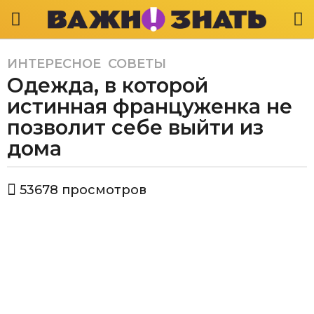
ИНТЕРЕСНОЕ
,
СОВЕТЫ
5
Одежда, в которой
л
е
истинная француженка не
т
позволит себе выйти из
a
дома
g
o
4
а
53678
просмотров
в
г
т
о
о
д
р
В
а
а
a
ж
g
н
o
о