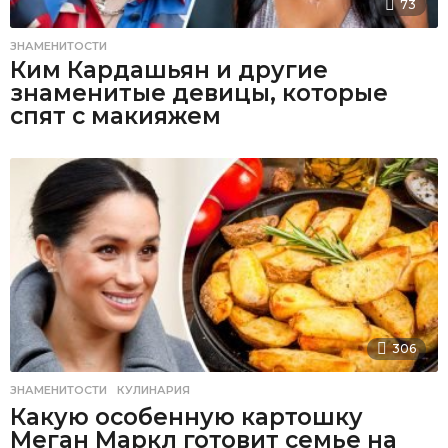
73
ЗНАМЕНИТОСТИ
Ким Кардашьян и другие
знаменитые девицы, которые
спят с макияжем
306
ЗНАМЕНИТОСТИ
,
КУЛИНАРИЯ
Какую особенную картошку
Меган Маркл готовит семье на