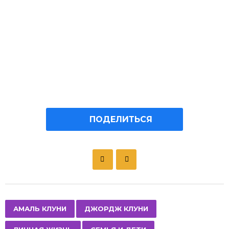
ПОДЕЛИТЬСЯ
P
o
s
t
P
,
,
,
АМАЛЬ КЛУНИ
ДЖОРДЖ КЛУНИ
a