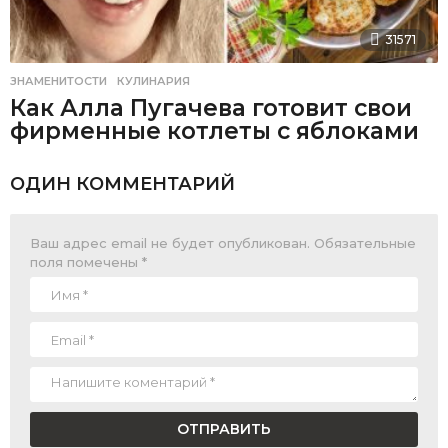
31571
ЗНАМЕНИТОСТИ
,
КУЛИНАРИЯ
Как Алла Пугачева готовит свои
фирменные котлеты с яблоками
ОДИН КОММЕНТАРИЙ
Ваш адрес email не будет опубликован.
Обязательные
поля помечены
*