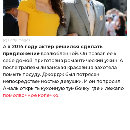
(c) Getty Images
А
в 2014 году актер решился сделать
предложение
возлюбленной. Он позвал ее к
себе домой, приготовив романтический ужин. А
после трапезы ливанская красавица захотела
помыть посуду. Джордж был потрясен
непосредственностью девушки. И он попросил
Амаль открыть кухонную тумбочку, где и лежало
помолвочное колечко
.